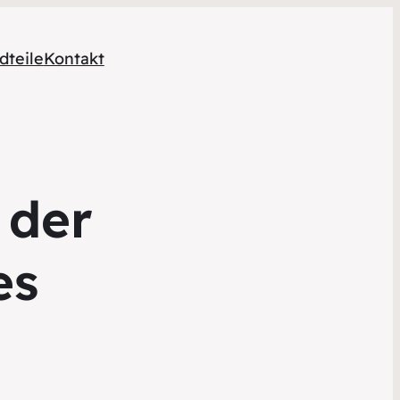
dteile
Kontakt
 der
es