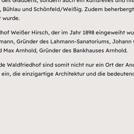
t des Glaubens, sondern auch ein kulturelles und his
 Bühlau und Schönfeld/Weißig. Zudem beherbergt s
 wurde.
hof Weißer Hirsch, der im Jahr 1898 eingeweiht wur
hmann, Gründer des Lahmann-Sanatoriums, Johann C
nd Max Arnhold, Gründer des Bankhauses Arnhold.
e Waldfriedhof sind somit nicht nur ein Ort der An
ein, die einzigartige Architektur und die bedeuten