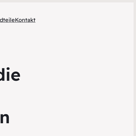
dteile
Kontakt
die
en